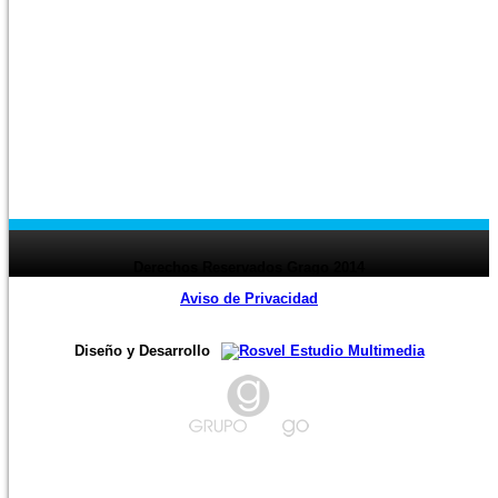
Im VergleichWie Viele Schweizer On The Web Casinos Findet
Man? Regelungen & Standards Zum Online Glücksspiel Within Der
SchweizTop Live SpieleDas Casino Für Book Of Ra SlotsWelche
Zahlungsmethoden Sind In Schweizer Online Casinos 2026 Am
Sichersten? So Testen Unsereiner Die Besten Online Casinos Der
SchweizNeue Schweizer Casino-plattformen 2026 Im
ÜberblickNachrichten Zu Dem Glücksspiel In […]
‹ Prev
page
1
2
3
4
5
6
7
8
9
10
11
12
13
14
15
16
17
18
19
20
21
22
23
24
page ›
Derechos Reservados Grago 2014
Aviso de Privacidad
Diseño y Desarrollo