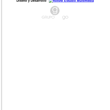
Diseño y Desarrollo