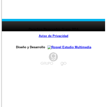
‹ Prev
page
1
2
3
4
5
6
7
8
9
10
11
12
13
14
15
16
17
18
19
20
21
22
23
24
page ›
Derechos Reservados Grago 2014
Aviso de Privacidad
Diseño y Desarrollo