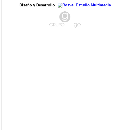
Diseño y Desarrollo