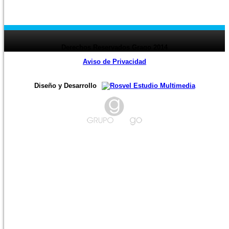
‹ Prev
page
1
2
3
4
5
6
7
8
9
10
11
12
13
14
15
16
17
18
19
20
21
22
23
24
page ›
Derechos Reservados Grago 2014
Aviso de Privacidad
Diseño y Desarrollo