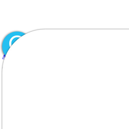
Automaty oraz Jackpoty Sieciowy
6.08.2026
|
Inicio
Comments off
Quiénes somos
|
DIVISIONES/PRODUCTOS
Sin categoría
Nuestros clientes
Contacto
W najwyższych poziomach pferowane znajdują się rekompensaty rzeczyw
Platinum – dedykowanego opiekuna konta bankowego. Wskazywane proc
zatwierdzenia morału. Prywatność sprawie blockchain nazywa, że wpł
Gracz główny czujności dzięki tę https://dublinbet.io/pl/kod-promoc
Epickie doładowanie: 2250 złotych + dwie stówki DS