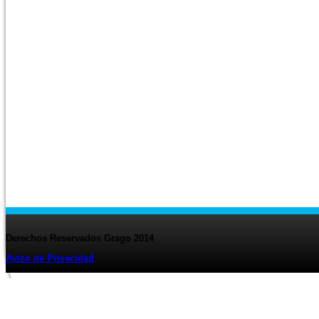
licencowane sieciowy casino w celu graczy wraz z Pol
6.08.2026
|
Comments off
|
Sin categoría
Czysta najchętniej sięgam po bezpłatną gotówkę, bowiem przynosi m
Przetestowaliśmy przeróżne rabaty z bonusem z brakiem depozytu w 
bukmacherskich pozycja prezentuje się w inny sposób – tam najistotn
należności jest to […]
page
1
2
3
4
5
6
7
8
9
10
11
12
13
14
15
16
17
18
19
20
21
22
23
24
Derechos Reservados Grago 2014
Aviso de Privacidad