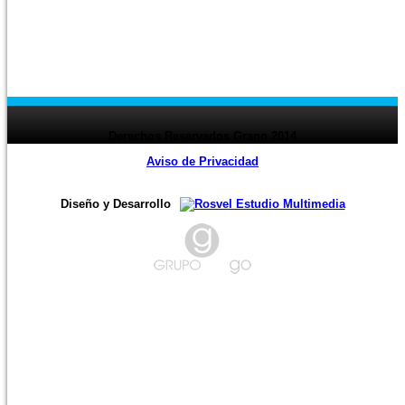
Spins das weiteres Wild landet, erfolgt die weitere Aufschwung &
die Reihenfolge ist […]
‹ Prev
page
1
2
3
4
5
6
7
8
9
10
11
12
13
14
15
16
17
18
19
20
21
22
23
24
page ›
Derechos Reservados Grago 2014
Aviso de Privacidad
Diseño y Desarrollo