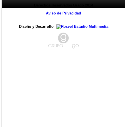
Derechos Reservados Grago 2014
Aviso de Privacidad
Diseño y Desarrollo