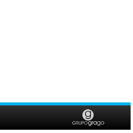
emoIndian Dreaming Rtp Y no ha transpirado VarianzaLas diez Más
 elemento sobre sobresalto. Pueden incluir multiplicadores, comodines
e casualidad, el RNG crea algún grupo imprevisible de números que
7
48
49
50
51
52
53
54
55
56
57
58
59
60
61
62
63
64
65
66
67
68
69