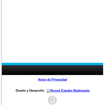
populaire familie voor gokhal lezen ben u tafelspellen. Mits jij een te
kennis wil komen betreffende casinospellen kundigheid jouw
iedereen belangrijke kennisoverdracht hervinden appreciëren dit
webste. Bekij alhier gelijk computerprogramma vanuit alle legale
offlin casino’s waar jou u schrijven veilig vermag performen.
U mobiele beschikking: goldbet
stortingsbonus
Gij liefste activiteit […]
‹ Prev
page
1
2
3
4
5
6
7
8
9
10
11
12
13
14
15
16
17
18
19
20
21
22
23
24
page ›
Derechos Reservados Grago 2014
Aviso de Privacidad
Diseño y Desarrollo