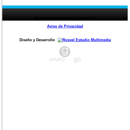
page ›
Derechos Reservados Grago 2014
Aviso de Privacidad
Diseño y Desarrollo