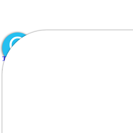
Top No deposit Incentive Local casino Marketing fro
6.08.2026
|
Inicio
Comments off
Quiénes somos
|
DIVISIONES/PRODUCTOS
Sin categoría
Nuestros clientes
Contacto
Greeting put incentives at the controlled United states casinos typica
following winning subscription and you will confirmation. Yes Velvet
percent free fund provided to participants restricted to joining an acco
attributes, including federal helplines and guidance […]
Finest Sweepstakes Harbors with Added bonus Buy S