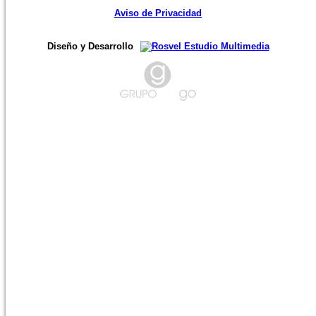
Aviso de Privacidad
Diseño y Desarrollo