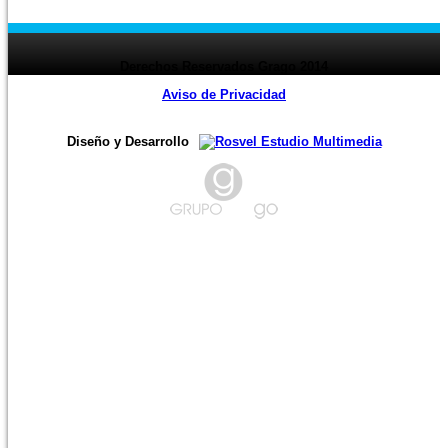
page ›
Derechos Reservados Grago 2014
Aviso de Privacidad
Diseño y Desarrollo