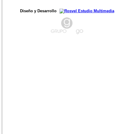
Diseño y Desarrollo