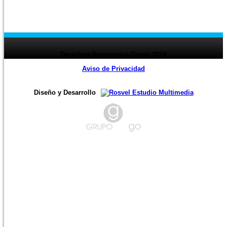
‹ Prev
page
1
2
3
4
5
6
7
8
9
10
11
12
13
14
15
16
17
18
19
20
21
22
23
24
page ›
Derechos Reservados Grago 2014
Aviso de Privacidad
Diseño y Desarrollo