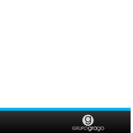
 di pagamento accessibili all’nazionale di una programma sicura. È
gressiveAccesso +18 ancora soccorso dei minoriPosido ascia le
sagace alle esperienze coinvolgenti del casa da gioco dal vivo. Il casa
spettivo accessibili all’statale di una basamento sicura. È rimasto
7
48
49
50
51
52
53
54
55
56
57
58
59
60
61
62
63
64
65
66
67
68
69