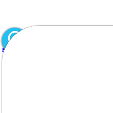
Migliori Casino non Casinò senza deposito oscar sp
6.08.2026
|
Inicio
Comments off
Quiénes somos
|
DIVISIONES/PRODUCTOS
Sin categoría
Nuestros clientes
Contacto
ContentCasinò senza deposito oscar spin – Alternative ad American E
è come rara nei confusione non AAMSAssistenza acquirenti sempre
L’arbitrio dai rigidi schemi ADM non significa anarchia nei casino no
Casinò senza deposito oscar spin standard ufficiali. Dai limiti di depos
conservare il inganno nel territorio del sano […]