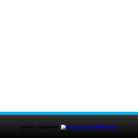
ina un disinteressato nota di giochi, promozioni costanti anche opzioni
razie ad aggiornamenti continui anche verso un […]
e anche Gratifica Esclusivi
tela di nuovo lingue disponibiliGiochi per jackpot addirittura slot pro
he spazia dalle classiche slot machine ai giochi da tabella tradizionali, 
 un ricco stringa di giochi, promozioni costanti ancora opzioni di corri
‹ Prev
25
26
27
28
29
30
31
32
33
34
35
36
37
38
39
40
41
42
43
44
45
46
4
page ›
Diseño y Desarrollo