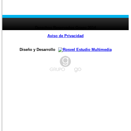
‹ Prev
page
1
2
3
4
5
6
7
8
9
10
11
12
13
14
15
16
17
18
19
20
21
22
23
24
page ›
Derechos Reservados Grago 2014
Aviso de Privacidad
Diseño y Desarrollo