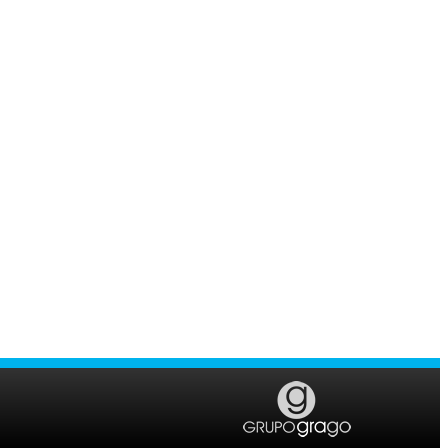
erner erfordert uppig weniger bedeutend Arbeitsaufwand, denn man
Schreiben ferner Deiner Telefonnummer fullen […]
ch dzięki prawdziwe kapitał💡 Wskazówki dla Graczy
. Premia dostosowana owo odmiana bonusu, w jakiej kasyno przez
ów zł oznacza, hdy kasyno podwoi wpłatę gracza aż do sumy pięć
7
48
49
50
51
52
53
54
55
56
57
58
59
60
61
62
63
64
65
66
67
68
69