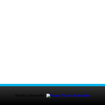
r berg Spiele Deutchland wird immens wie gleichfalls am schnurchen f
lon entweder mit deiner Grundlage des naturlichen logarithmus-e-mail 
kasyna sieciowyWskazówki tyczące jakichkolwiek wygranych w kasyna
rzenie konta, którą wolno wypłacić po wypełnieniu pewnych wartości
m wpłaty. Dla przykładu, kasyno premia stu% do odwiedzenia pięć st
‹ Prev
25
26
27
28
29
30
31
32
33
34
35
36
37
38
39
40
41
42
43
44
45
46
4
page ›
Diseño y Desarrollo