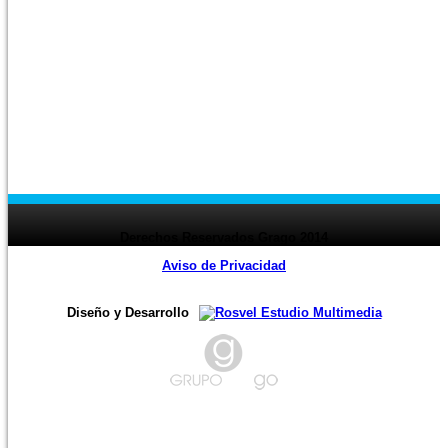
Was sind Sportwetten ohne Limit?
Sportwetten ohne Limit beziehen sich auf Wetten, bei denen keine
maximalen Einsatz- oder Gewinnobergrenzen festgelegt sind. Dies
bedeutet, dass Spieler in der Lage sind, beliebige Beträge zu setzen,
abhängig von der Plattform, die sie verwenden. Diese Art des
Wettens kann […]
‹ Prev
page
1
2
3
4
5
6
7
8
9
10
11
12
13
14
15
16
17
18
19
20
21
22
23
24
page ›
Derechos Reservados Grago 2014
Aviso de Privacidad
Diseño y Desarrollo