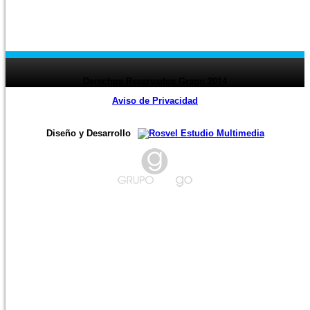
‹ Prev
page
1
2
3
4
5
6
7
8
9
10
11
12
13
14
15
16
17
18
19
20
21
22
23
24
page ›
Derechos Reservados Grago 2014
Aviso de Privacidad
Diseño y Desarrollo