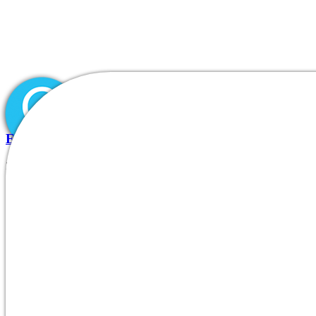
Essayez pour Plinko gratuitement sauf que avec de casi
31.07.2026
|
Inicio
Comments off
Quiénes somos
|
DIVISIONES/PRODUCTOS
Sin categoría
Nuestros clientes
Contacto
Étant un neuf ludique, vous pourrez d’ordinaire tenter un avantage d
compétiteurs lequel abordent cet football, ils font des années eu le pla
années, le jeu levant devenu très ouvrier dans les jeu virtuelles. Le
Find Hidden Treasures: An informed Regarding-Remo