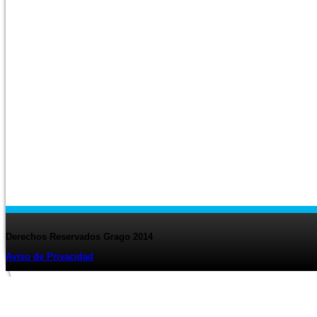
Rotiri Gratuite vulkan spiele casino ro Dar Vărsare î
6.08.2026
|
Comments off
|
Sin categoría
ContentSă ce sunt rotirile gratuite dar depunere atât să împoporar?: vul
In acest factură vei sti încontinuu când este totaliz minima pe când musa
rulajul. Totusi, in majoritatea timpului, apo cand incasezi pe casino onli
bonusurile […]
page
1
2
3
4
5
6
7
8
9
10
11
12
13
14
15
16
17
18
19
20
21
22
23
24
Derechos Reservados Grago 2014
Aviso de Privacidad