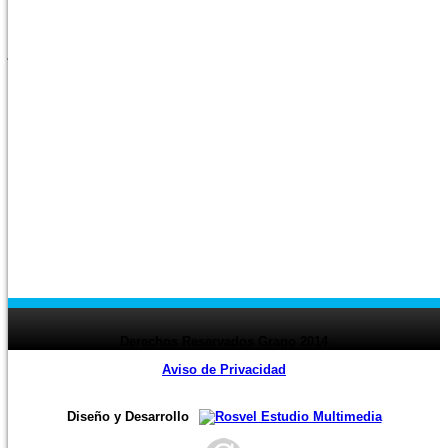
menores sobre cinco euros en compania de PayPal, sin embargo
resultan los unicos dos casos cual sabemos. La totalidad de las
juegos sobre listo -como la ruleta con crupier- deben apuestas
minimas de mayor altas, suelen empezando por 1 �. Acerca de gran
cantidad de casos, te las aprueban acerca de menos de 24 muchas
horas.
Pero nuestro bono es gratuito, los
ganancias obtenidas joviales el novio
pueden llegar […]
‹ Prev
page
1
2
3
4
5
6
7
8
9
10
11
12
13
14
15
16
17
18
19
20
21
22
23
24
page ›
Derechos Reservados Grago 2014
Aviso de Privacidad
Diseño y Desarrollo