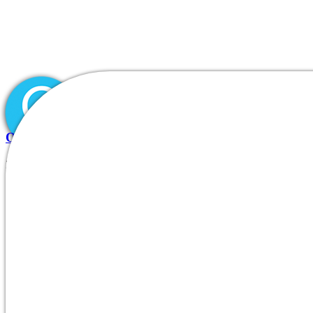
Oleksandr Usyk vs Тайсон Ф ’ юрі – супербій 2026 
29.04.2026
|
Inicio
0
Comments
Quiénes somos
|
DIVISIONES/PRODUCTOS
Uncategorized
Nuestros clientes
Contacto
Oleksandr Usyk vs Тайсон Ф ’ юрі – супербій 2026 онлайн трансл
Усик vs Тайсон Ф ’ юрі – супер
У той момент коли підтвердили, що бій Усик Верховен запланов