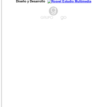
Diseño y Desarrollo