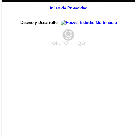
Aviso de Privacidad
Diseño y Desarrollo