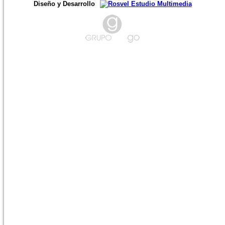
Diseño y Desarrollo