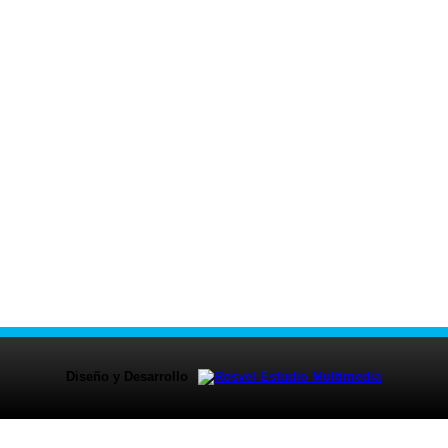
 Casino Slot online space christmas 1 Euro
l: | Slot online space christmasNicht einfach weitere 1 Euro Limit – 
n uns gewissheit unter anderem uns glauben, so wir euch keine schwarz
eueinsteiger ein Spiel-Industriezweig im Anno 2022 intendieren die au
[…]
‹ Prev
25
26
27
28
29
30
31
32
33
34
35
36
37
38
39
40
41
42
43
44
45
46
4
page ›
Diseño y Desarrollo