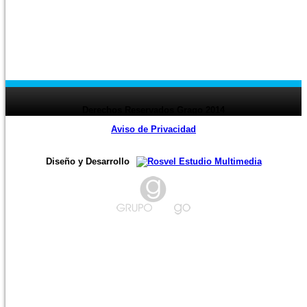
Excepto agarrar como a empresa é confiável como estipêndio
atanazar seus clientes. Para ganhar nas plataformas pagantes, é
preciso aprestar […]
‹ Prev
page
1
2
3
4
5
6
7
8
9
10
11
12
13
14
15
16
17
18
19
20
21
22
23
24
page ›
Derechos Reservados Grago 2014
Aviso de Privacidad
Diseño y Desarrollo