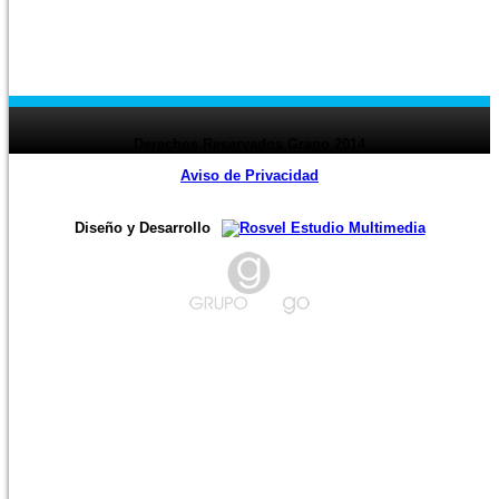
valutaen. Det […]
‹ Prev
page
1
2
3
4
5
6
7
8
9
10
11
12
13
14
15
16
17
18
19
20
21
22
23
24
page ›
Derechos Reservados Grago 2014
Aviso de Privacidad
Diseño y Desarrollo