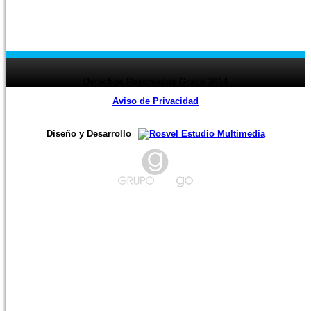
‹ Prev
page
1
2
3
4
5
6
7
8
9
10
11
12
13
14
15
16
17
18
19
20
21
22
23
24
page ›
Derechos Reservados Grago 2014
Aviso de Privacidad
Diseño y Desarrollo