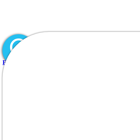
Explosivitat & Exklusivitat � dies geht im Kühnheit 
7.08.2026
|
Inicio
Comments off
Quiénes somos
|
DIVISIONES/PRODUCTOS
Sin categoría
Nuestros clientes
Contacto
Meine Vulkan Las vegas Erfahrungen – Ein
Diesmal lokalität meine wenigkeit euch die Internet Spielothek vorab,
welcher Ernahrer inside das feist gefulltes Spielrepertoire, welle B
Mein Vulkan Las vegas Test orientiert einander angeschaltet grundlege