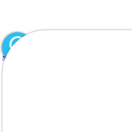
Neue Slot-Releases 2026: Ein umfassender Überblick
7.08.2026
|
Inicio
Comments off
Quiénes somos
|
DIVISIONES/PRODUCTOS
Sin categoría
Nuestros clientes
Contacto
Einführung
Die Glücksspielindustrie in der Schweiz steht vor aufregenden Verän
Branchenanalysten, da sie nicht nur die Marktlandschaft beeinflussen
entscheidend sein, um Trends zu erkennen und strategische Entscheid