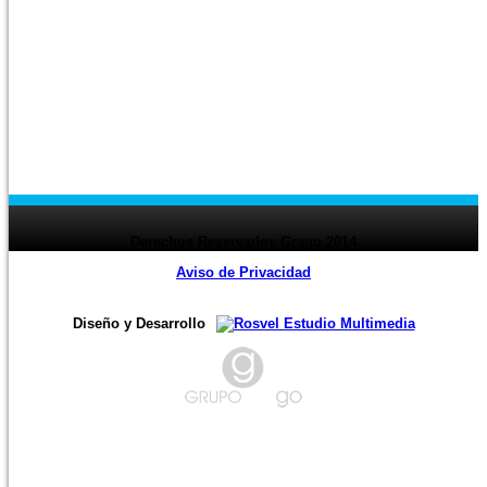
There are no limitations so you’re able to how many members of the
household you could potentially refer
You might discover around $2,five-hundred using Upload a pal in
the a good calendar year
The incentive currency earned on account of Recommend a friend
need end up being gambled […]
‹ Prev
page
1
2
3
4
5
6
7
8
9
10
11
12
13
14
15
16
17
18
19
20
21
22
23
24
page ›
Derechos Reservados Grago 2014
Aviso de Privacidad
Diseño y Desarrollo